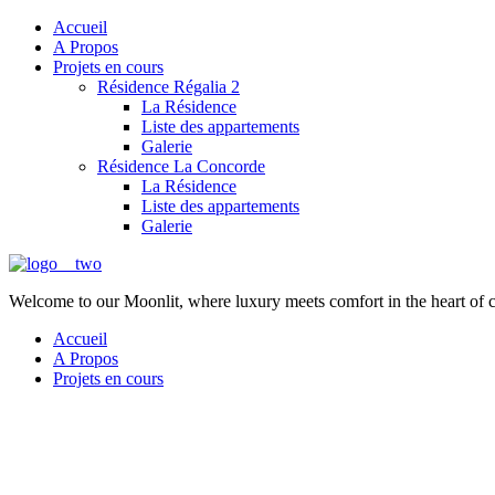
Accueil
A Propos
Projets en cours
Résidence Régalia 2
La Résidence
Liste des appartements
Galerie
Résidence La Concorde
La Résidence
Liste des appartements
Galerie
Welcome to our Moonlit, where luxury meets comfort in the heart of 
Accueil
A Propos
Projets en cours