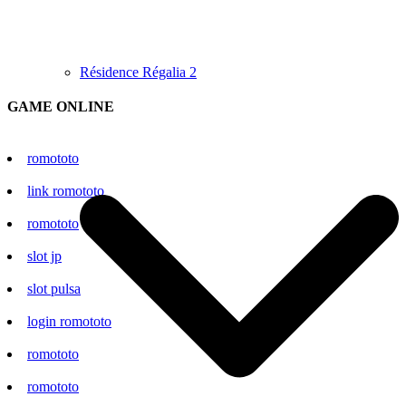
Résidence Régalia 2
GAME ONLINE
romototo
link romototo
romototo
slot jp
slot pulsa
login romototo
romototo
romototo