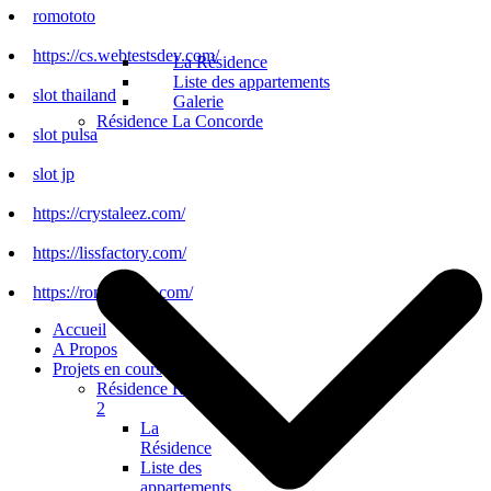
romototo
https://cs.webtestsdev.com/
La Résidence
Liste des appartements
slot thailand
Galerie
Résidence La Concorde
slot pulsa
slot jp
https://crystaleez.com/
https://lissfactory.com/
https://romototo.it.com/
Accueil
A Propos
Projets en cours
Résidence Régalia
2
La
Résidence
Liste des
appartements