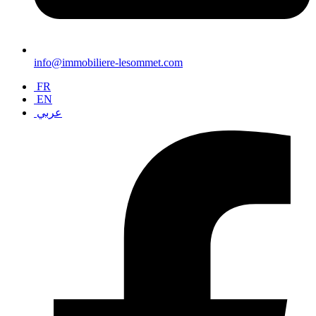
info@immobiliere-lesommet.com
FR
EN
عربي