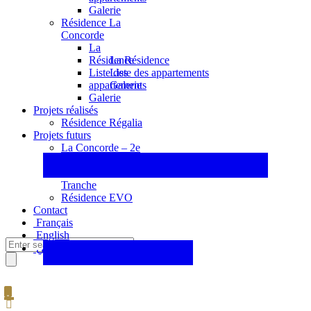
Galerie
Résidence La
Concorde
La
La Résidence
Résidence
Liste des appartements
Liste des
Galerie
appartements
Galerie
Projets réalisés
Résidence Régalia
Projets futurs
La Concorde – 2e
Tranche
La Concorde – 3e
Tranche
Résidence EVO
Contact
Français
English
عربي