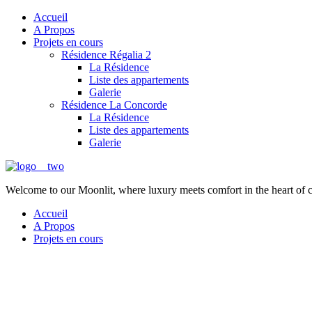
Accueil
A Propos
Projets en cours
Résidence Régalia 2
La Résidence
Liste des appartements
Galerie
Résidence La Concorde
La Résidence
Liste des appartements
Galerie
Welcome to our Moonlit, where luxury meets comfort in the heart of 
Accueil
A Propos
Projets en cours