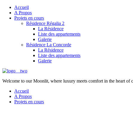
Accueil
A Propos
Projets en cours
Résidence Régalia 2
La Résidence
Liste des appartements
Galerie
Résidence La Concorde
La Résidence
Liste des appartements
Galerie
Welcome to our Moonlit, where luxury meets comfort in the heart of 
Accueil
A Propos
Projets en cours