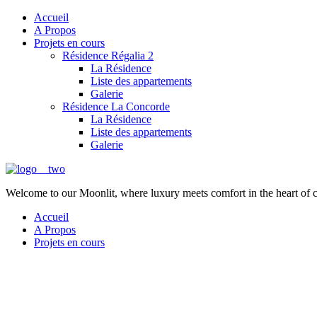
Accueil
A Propos
Projets en cours
Résidence Régalia 2
La Résidence
Liste des appartements
Galerie
Résidence La Concorde
La Résidence
Liste des appartements
Galerie
Welcome to our Moonlit, where luxury meets comfort in the heart of 
Accueil
A Propos
Projets en cours