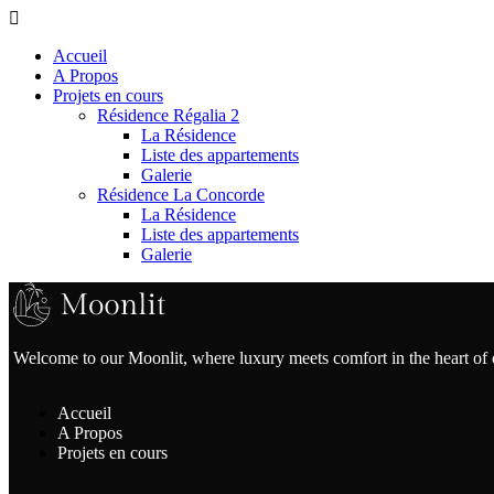
Accueil
A Propos
Projets en cours
Résidence Régalia 2
La Résidence
Liste des appartements
Galerie
Résidence La Concorde
La Résidence
Liste des appartements
Galerie
Welcome to our Moonlit, where luxury meets comfort in the heart of
Accueil
A Propos
Projets en cours