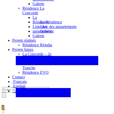
Galerie
Résidence La
Concorde
La
La Résidence
Résidence
Liste des appartements
Liste des
Galerie
appartements
Galerie
Projets réalisés
Résidence Régalia
Projets futurs
La Concorde – 2e
Tranche
La Concorde – 3e
Tranche
Résidence EVO
Contact
Français
English
عربي