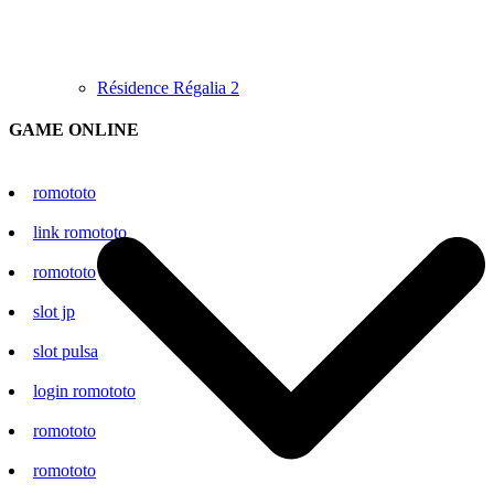
Résidence Régalia 2
GAME ONLINE
romototo
link romototo
romototo
slot jp
slot pulsa
login romototo
romototo
romototo