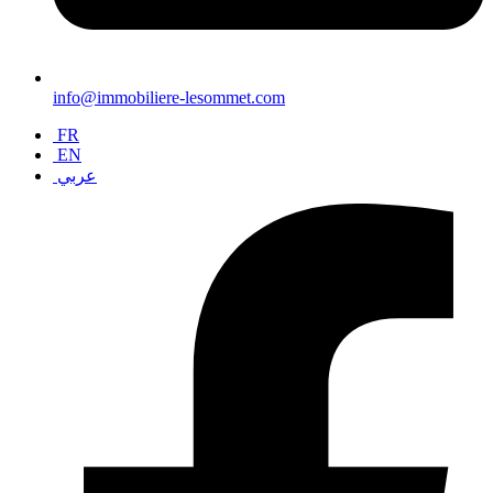
info@immobiliere-lesommet.com
FR
EN
عربي