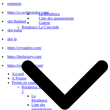
romototo
https://cs.webtestsdev.com/
La Résidence
Liste des appartements
slot thailand
Galerie
Résidence La Concorde
slot pulsa
slot jp
https://crystaleez.com/
https://lissfactory.com/
https://romototo.it.com/
Accueil
A Propos
Projets en cours
Résidence Régalia
2
La
Résidence
Liste des
appartements