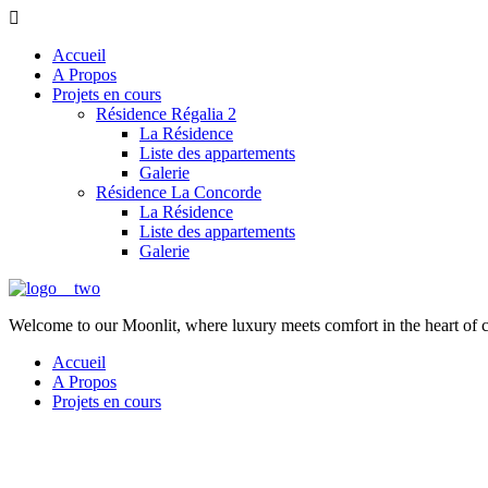
Accueil
A Propos
Projets en cours
Résidence Régalia 2
La Résidence
Liste des appartements
Galerie
Résidence La Concorde
La Résidence
Liste des appartements
Galerie
Welcome to our Moonlit, where luxury meets comfort in the heart of 
Accueil
A Propos
Projets en cours