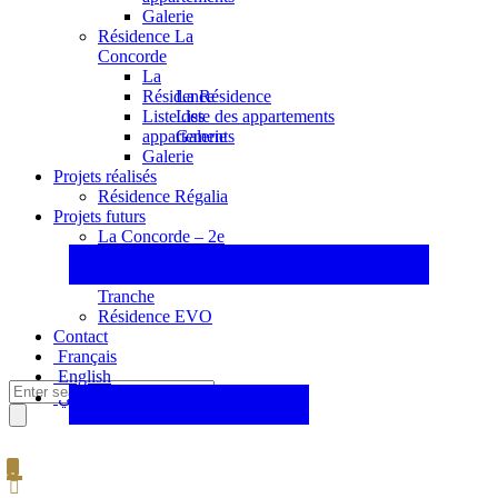
Galerie
Résidence La
Concorde
La
La Résidence
Résidence
Liste des appartements
Liste des
Galerie
appartements
Galerie
Projets réalisés
Résidence Régalia
Projets futurs
La Concorde – 2e
Tranche
La Concorde – 3e
Tranche
Résidence EVO
Contact
Français
English
عربي