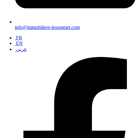
info@immobiliere-lesommet.com
FR
EN
عربي