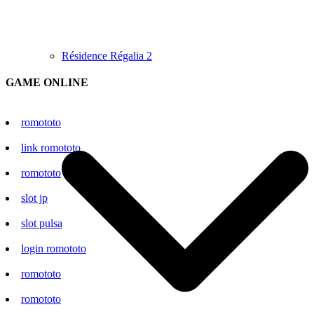
Résidence Régalia 2
GAME ONLINE
romototo
link romototo
romototo
slot jp
slot pulsa
login romototo
romototo
romototo