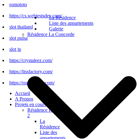
romototo
https://cs.webtestsdev.com/
La Résidence
Liste des appartements
slot thailand
Galerie
Résidence La Concorde
slot pulsa
slot jp
https://crystaleez.com/
https://lissfactory.com/
https://romototo.it.com/
Accueil
A Propos
Projets en cours
Résidence Régalia
2
La
Résidence
Liste des
appartements