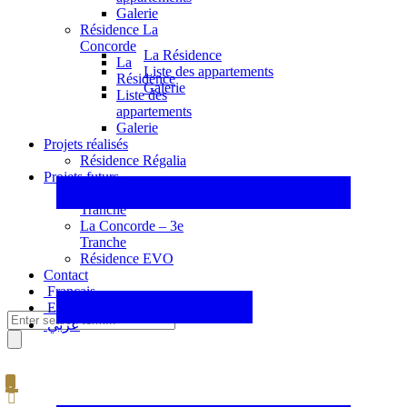
Galerie
Résidence La
Concorde
La Résidence
La
Liste des appartements
Résidence
Galerie
Liste des
appartements
Galerie
Projets réalisés
Résidence Régalia
Projets futurs
La Concorde – 2e
Tranche
La Concorde – 3e
Tranche
Résidence EVO
Contact
Français
English
عربي