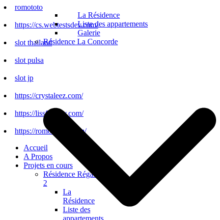
romototo
La Résidence
Liste des appartements
https://cs.webtestsdev.com/
Galerie
Résidence La Concorde
slot thailand
slot pulsa
slot jp
https://crystaleez.com/
https://lissfactory.com/
https://romototo.it.com/
Accueil
A Propos
Projets en cours
Résidence Régalia
2
La
Résidence
Liste des
appartements