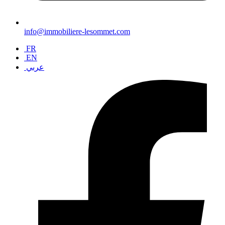
info@immobiliere-lesommet.com
FR
EN
عربي