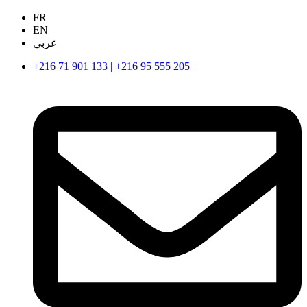
FR
EN
عربي
+216 71 901 133 | +216 95 555 205