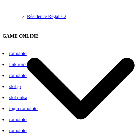
Résidence Régalia 2
GAME ONLINE
romototo
link romototo
romototo
slot jp
slot pulsa
login romototo
romototo
romototo