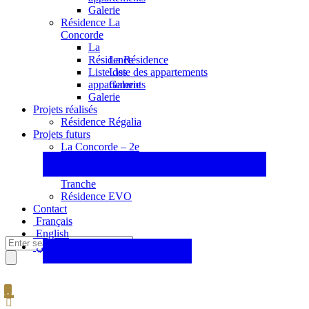
Galerie
Résidence La
Concorde
La
La Résidence
Résidence
Liste des appartements
Liste des
Galerie
appartements
Galerie
Projets réalisés
Résidence Régalia
Projets futurs
La Concorde – 2e
Tranche
La Concorde – 3e
Tranche
Résidence EVO
Contact
Français
English
عربي