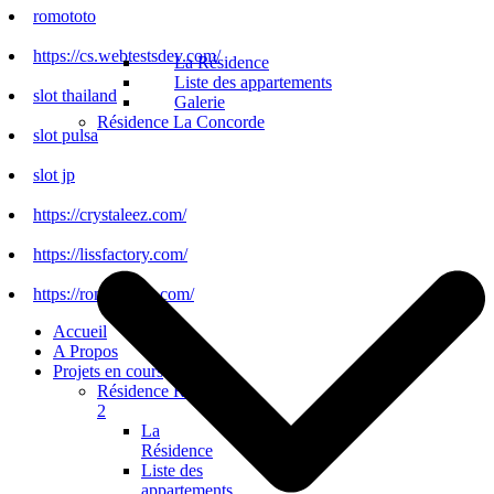
romototo
https://cs.webtestsdev.com/
La Résidence
Liste des appartements
slot thailand
Galerie
Résidence La Concorde
slot pulsa
slot jp
https://crystaleez.com/
https://lissfactory.com/
https://romototo.it.com/
Accueil
A Propos
Projets en cours
Résidence Régalia
2
La
Résidence
Liste des
appartements