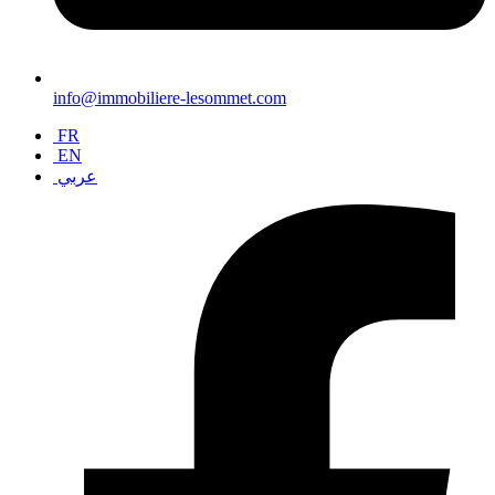
info@immobiliere-lesommet.com
FR
EN
عربي