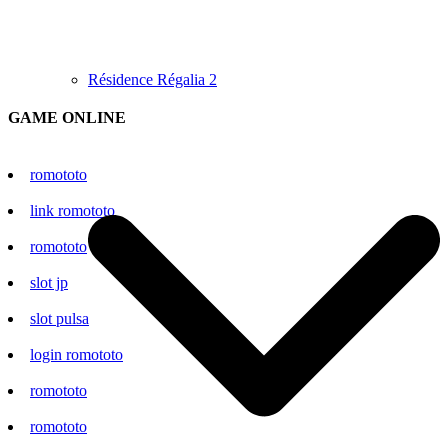
Résidence Régalia 2
GAME ONLINE
romototo
link romototo
romototo
slot jp
slot pulsa
login romototo
romototo
romototo