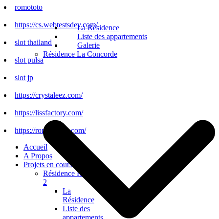
romototo
https://cs.webtestsdev.com/
La Résidence
Liste des appartements
slot thailand
Galerie
Résidence La Concorde
slot pulsa
slot jp
https://crystaleez.com/
https://lissfactory.com/
https://romototo.it.com/
Accueil
A Propos
Projets en cours
Résidence Régalia
2
La
Résidence
Liste des
appartements