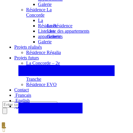
Galerie
Résidence La
Concorde
La
La Résidence
Résidence
Liste des appartements
Liste des
Galerie
appartements
Galerie
Projets réalisés
Résidence Régalia
Projets futurs
La Concorde – 2e
Tranche
La Concorde – 3e
Tranche
Résidence EVO
Contact
Français
English
عربي