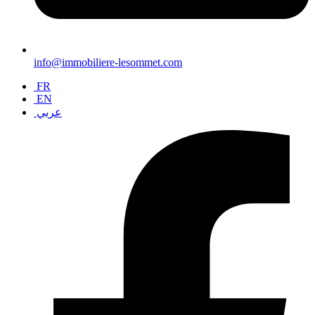
info@immobiliere-lesommet.com
FR
EN
عربي