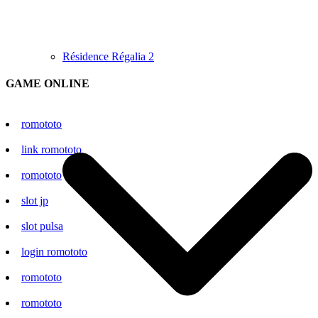
Résidence Régalia 2
GAME ONLINE
romototo
link romototo
romototo
slot jp
slot pulsa
login romototo
romototo
romototo