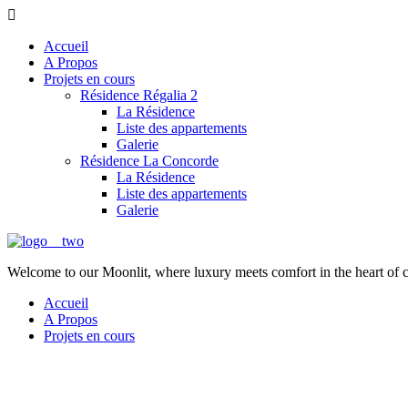
Accueil
A Propos
Projets en cours
Résidence Régalia 2
La Résidence
Liste des appartements
Galerie
Résidence La Concorde
La Résidence
Liste des appartements
Galerie
Welcome to our Moonlit, where luxury meets comfort in the heart of 
Accueil
A Propos
Projets en cours