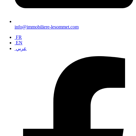
info@immobiliere-lesommet.com
FR
EN
عربي