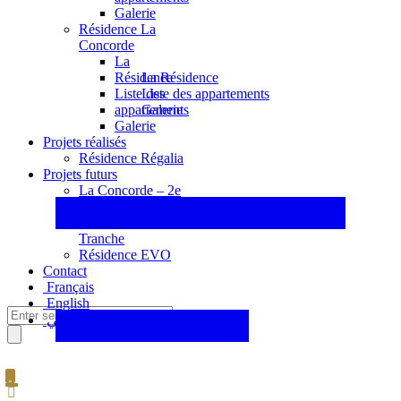
Galerie
Résidence La
Concorde
La
La Résidence
Résidence
Liste des appartements
Liste des
Galerie
appartements
Galerie
Projets réalisés
Résidence Régalia
Projets futurs
La Concorde – 2e
Tranche
La Concorde – 3e
Tranche
Résidence EVO
Contact
Français
English
عربي