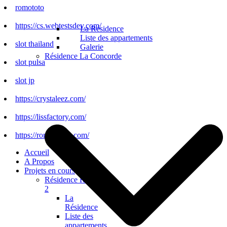
romototo
https://cs.webtestsdev.com/
La Résidence
Liste des appartements
slot thailand
Galerie
Résidence La Concorde
slot pulsa
slot jp
https://crystaleez.com/
https://lissfactory.com/
https://romototo.it.com/
Accueil
A Propos
Projets en cours
Résidence Régalia
2
La
Résidence
Liste des
appartements