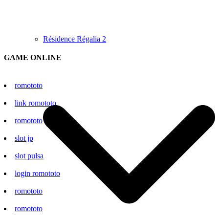
Résidence Régalia 2
GAME ONLINE
romototo
link romototo
romototo
slot jp
slot pulsa
login romototo
romototo
romototo