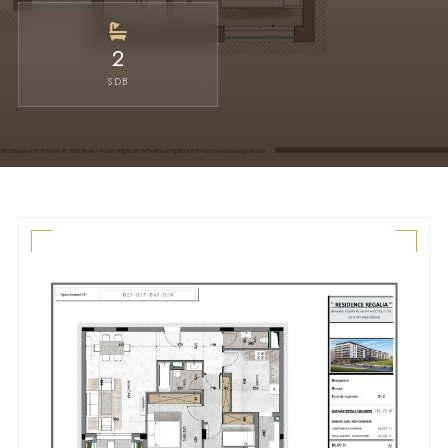
2
SDB