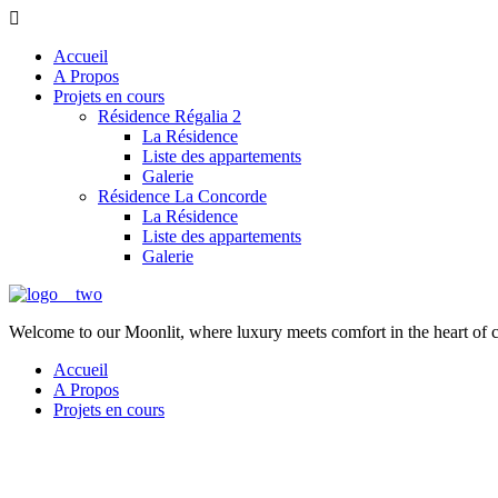
Accueil
A Propos
Projets en cours
Résidence Régalia 2
La Résidence
Liste des appartements
Galerie
Résidence La Concorde
La Résidence
Liste des appartements
Galerie
Welcome to our Moonlit, where luxury meets comfort in the heart of 
Accueil
A Propos
Projets en cours