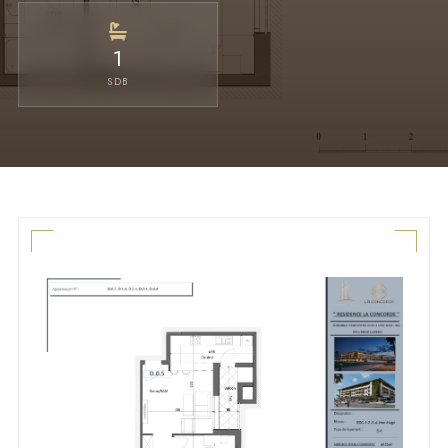
1
SDB