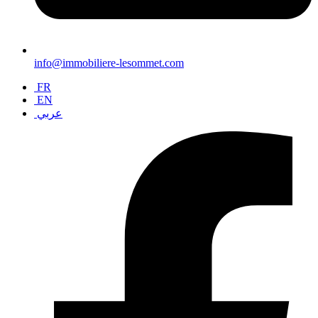
info@immobiliere-lesommet.com
FR
EN
عربي